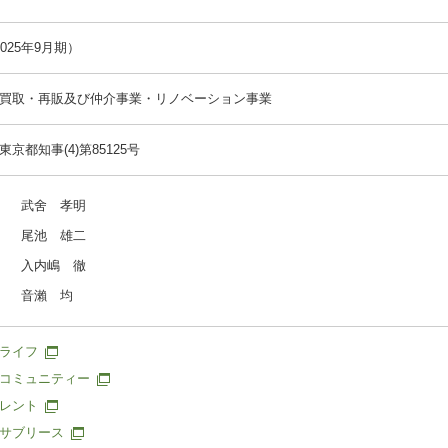
2025年9月期）
買取・再販及び仲介事業・リノベーション事業
京都知事(4)第85125号
武舍 孝明
尾池 雄二
入内嶋 徹
音瀨 均
ライフ
コミュニティー
レント
サブリース