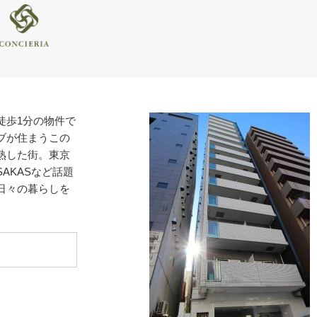
徒歩1分の物件で
ブが住まうこの
熟した街。東京
AKASなど話題
日々の暮らしを