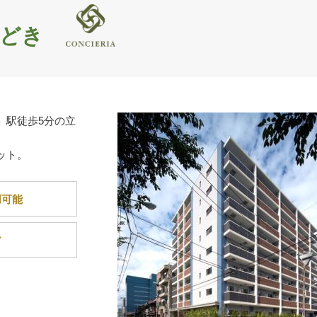
どき
」駅徒歩5分の立
ット。
用可能
ア