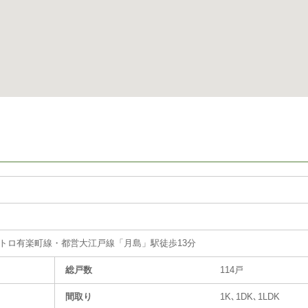
トロ有楽町線・都営大江戸線「月島」駅徒歩13分
総戸数
114戸
間取り
1K､1DK､1LDK