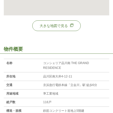
大きな地図で見る
物件概要
名称
コンシェリア品川南 THE GRAND
RESIDENCE
所在地
品川区南大井4-12-11
交通
京浜急行電鉄本線「立会川」駅 徒歩6分
用途地域
準工業地域
総戸数
116戸
構造・規模
鉄筋コンクリート造地上5階建