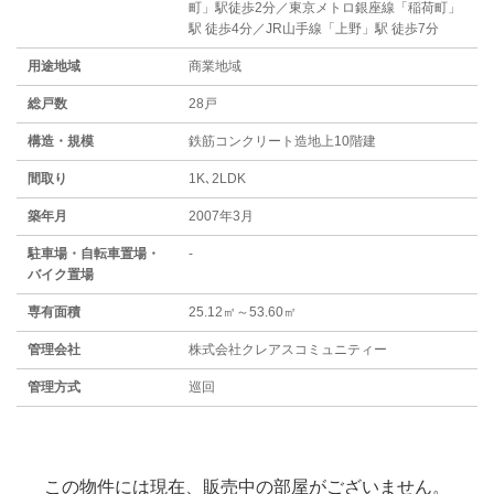
町」駅徒歩2分／東京メトロ銀座線「稲荷町」
駅 徒歩4分／JR山手線「上野」駅 徒歩7分
用途地域
商業地域
総戸数
28戸
構造・規模
鉄筋コンクリート造地上10階建
間取り
1K､2LDK
築年月
2007年3月
駐⾞場・⾃転⾞置場・
-
バイク置場
専有面積
25.12㎡～53.60㎡
管理会社
株式会社クレアスコミュニティー
管理方式
巡回
この物件には現在、販売中の部屋がございません。