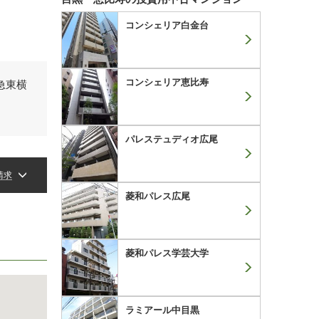
コンシェリア白金台
コンシェリア恵比寿
急東横
パレステュディオ広尾
請求
菱和パレス広尾
菱和パレス学芸大学
ラミアール中目黒