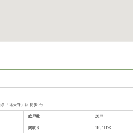
横線 「祐天寺」駅 徒歩9分
総戸数
28戸
間取り
1K､1LDK