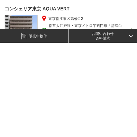
コンシェリア東京 AQUA VERT
東京都江東区高橋2-2
都営大江戸線・東京メトロ半蔵門線「清澄白
河」駅徒歩2分／都営新宿線・大江戸線「森下」
お問い合わせ
駅歩5分
販売中物件
資料請求
2014年10月
成約済み
この物件の特長
リクエストする
クレアスパートナーズの
投資用中古マンション
販売中物件をすべて見る