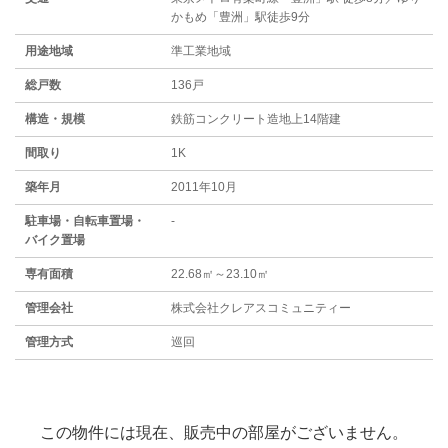
かもめ「豊洲」駅徒歩9分
用途地域
準工業地域
総戸数
136戸
構造・規模
鉄筋コンクリート造地上14階建
間取り
1K
築年月
2011年10月
駐⾞場・⾃転⾞置場・
-
バイク置場
専有面積
22.68㎡～23.10㎡
管理会社
株式会社クレアスコミュニティー
管理方式
巡回
この物件には現在、販売中の部屋がございません。