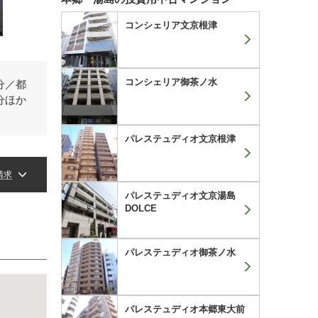
コンシェリア文京根津
コンシェリア御茶ノ水
分／都
分ほか
パレステュディオ文京根津
請求
パレステュディオ文京湯島
DOLCE
パレステュディオ御茶ノ水
パレステュディオ本郷東大前