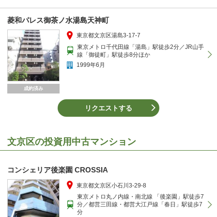
菱和パレス御茶ノ水湯島天神町
東京都文京区湯島3-17-7
東京メトロ千代田線「湯島」駅徒歩2分／JR山手
線「御徒町」駅徒歩8分ほか
1999年6月
成約済み
リクエストする
文京区の投資用中古マンション
コンシェリア後楽園 CROSSIA
東京都文京区小石川3-29-8
東京メトロ丸ノ内線・南北線 「後楽園」駅徒歩7
分／都営三田線・都営大江戸線「春日」駅徒歩7
分