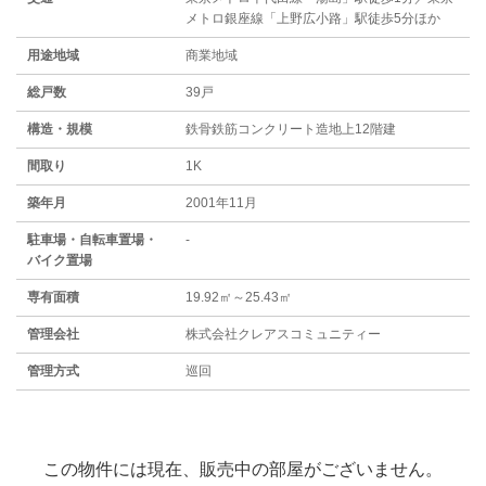
メトロ銀座線「上野広小路」駅徒歩5分ほか
用途地域
商業地域
総戸数
39戸
構造・規模
鉄骨鉄筋コンクリート造地上12階建
間取り
1K
築年月
2001年11月
駐⾞場・⾃転⾞置場・
-
バイク置場
専有面積
19.92㎡～25.43㎡
管理会社
株式会社クレアスコミュニティー
管理方式
巡回
この物件には現在、販売中の部屋がございません。