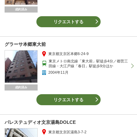
成約済み
リクエストする
グラーサ本郷東大前
東京都文京区本郷6-24-9
東京メトロ南北線「東大前」駅徒歩4分／都営三
田線・大江戸線「春日」駅徒歩9分ほか
2004年11月
成約済み
リクエストする
パレステュディオ文京湯島DOLCE
東京都文京区湯島3-7-2