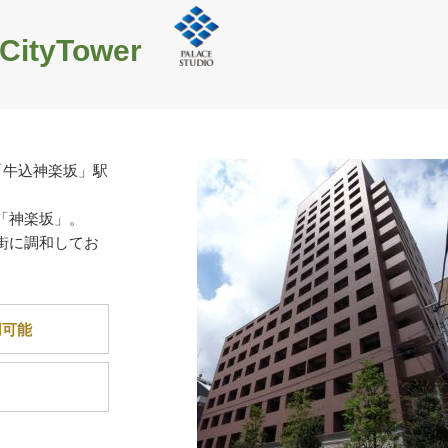
yTower
線「牛込神楽坂」駅
「神楽坂」。
街に調和してお
用可能