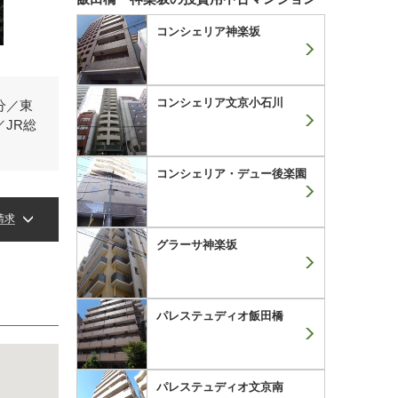
コンシェリア神楽坂
コンシェリア文京小石川
分／東
JR総
コンシェリア・デュー後楽園
請求
グラーサ神楽坂
パレステュディオ飯田橋
パレステュディオ文京南