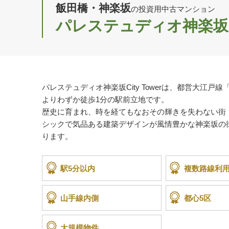
飯田橋・神楽坂
の投資用中古マンション
パレステュディオ神楽坂Cit
パレステュディオ神楽坂City Towerは、都営大江戸
よりわずか徒歩1分の駅前立地です。
歴史に育まれ、時を経てもなおその輝きを失わない街
シックで気品ある建築デザインが風情豊かな神楽坂の
ります。
駅5分以内
複数路線利
山手線内側
都心5区
大規模物件