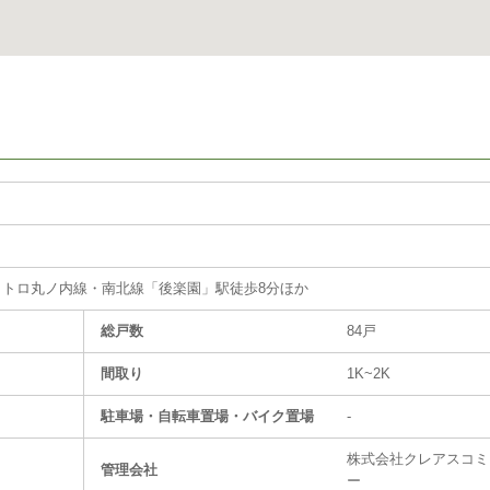
メトロ丸ノ内線・南北線「後楽園」駅徒歩8分ほか
総戸数
84戸
間取り
1K~2K
駐⾞場・⾃転⾞置場・バイク置場
-
株式会社クレアスコミ
管理会社
ー