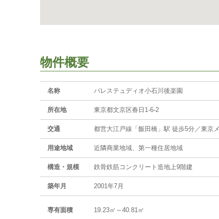
物件概要
名称
パレステュディオ小石川後楽園
所在地
東京都文京区春日1-6-2
交通
都営大江戸線「飯田橋」駅 徒歩5分／東京
用途地域
近隣商業地域、第一種住居地域
構造・規模
鉄骨鉄筋コンクリート造地上9階建
築年月
2001年7月
専有面積
19.23㎡～40.81㎡