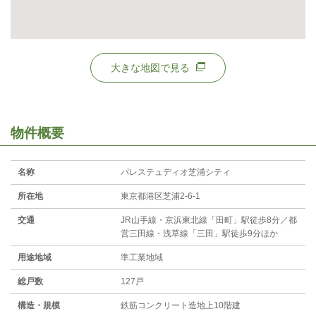
大きな地図で見る
物件概要
名称
パレステュディオ芝浦シティ
所在地
東京都港区芝浦2-6-1
交通
JR山手線・京浜東北線「田町」駅徒歩8分／都
営三田線・浅草線「三田」駅徒歩9分ほか
用途地域
準工業地域
総戸数
127戸
構造・規模
鉄筋コンクリート造地上10階建