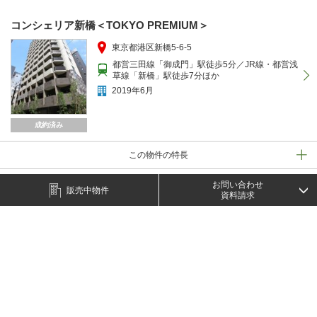
コンシェリア新橋＜TOKYO PREMIUM＞
東京都港区新橋5-6-5
都営三田線「御成門」駅徒歩5分／JR線・都営浅
草線「新橋」駅徒歩7分ほか
2019年6月
成約済み
この物件の特長
お問い合わせ
リクエストする
販売中物件
資料請求
コンシェリア新橋 SIX
東京都港区新橋6-22-5
都営三田線「御成門」駅 徒歩4分／JR山手線
「新橋」駅 徒歩9分ほか
2017年5月