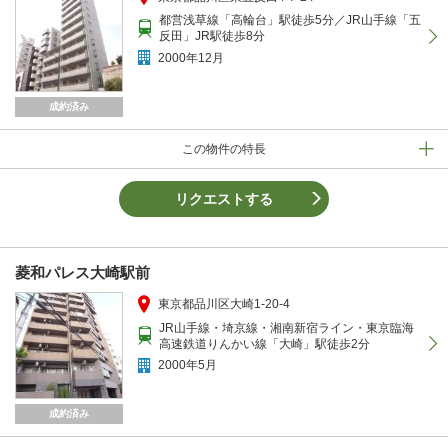
都営浅草線「高輪台」駅徒歩5分／JR山手線「五
反田」JR駅徒歩8分
2000年12月
成約済み
この物件の特長
リクエストする
菱和パレス大崎駅前
東京都品川区大崎1-20-4
JR山手線・埼京線・湘南新宿ライン・東京臨海
高速鉄道りんかい線「大崎」駅徒歩2分
2000年5月
成約済み