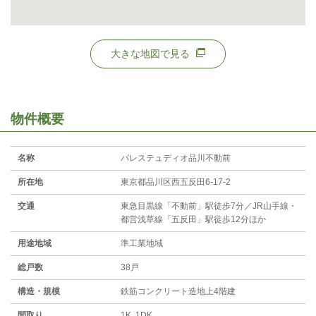
大きな地図で見る
物件概要
名称
パレステュディオ品川不動前
所在地
東京都品川区西五反田6-17-2
交通
東急目黒線「不動前」駅徒歩7分／JR山手線・
都営浅草線「五反田」駅徒歩12分ほか
用途地域
準工業地域
総戸数
38戸
構造・規模
鉄筋コンクリート造地上4階建
間取り
1K､1DK