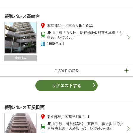
菱和パレス高輪台
東京都品川区東五反田4-8-11
JR山手線「五反田」駅徒歩6分/都営浅草線「高
輪台」駅徒歩6分
1998年5月
成約済み
この物件の特長
リクエストする
菱和パレス五反田西
東京都品川区西品川8-11-1
JR山手線・都営浅草線「五反田」駅徒歩11分／
東急池上線「大崎広小路」駅徒歩7分ほか