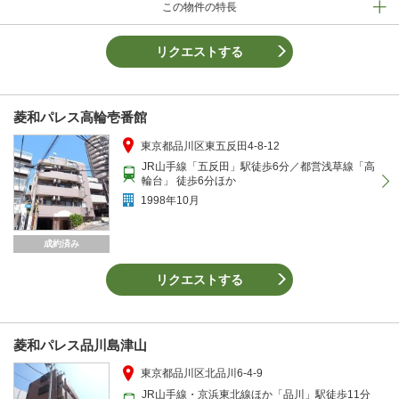
この物件の特長
リクエストする
菱和パレス高輪壱番館
東京都品川区東五反田4-8-12
JR山手線「五反田」駅徒歩6分／都営浅草線「高
輪台」 徒歩6分ほか
1998年10月
成約済み
リクエストする
菱和パレス品川島津山
東京都品川区北品川6-4-9
JR山手線・京浜東北線ほか「品川」駅徒歩11分