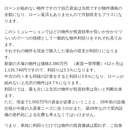
ローンが組めない物件ですので自己資金は当然ですが物件価格の
全額になり、ローン返済もありませんので月額収支もプラスにな
ります。
このシミュレーションではどの物件が投資効率が良いか分かりづ
らいので一つの指標として一般的な物件利回りをそれぞれ見てみ
ます。
それぞれの物件を現金で購入した場合の収支が利回りになりま
す。
新築の大塚の物件は価格3,380万円 （家賃ー管理費）×12ヶ月は
1,135,740円ですので、利回りは3.3％になります。
中古の代々木も同様の計算をすると利回り3.8％になり、ローンが
組めない上北沢の物件は4.7％になります。
利回りでは、最も古い上北沢の物件が投資効率は良いと判断出来
ます。
ただ、現金で1,050万円の資金が必要ということと、28年前の設備
仕様が今後の入居者ニーズに合うのかまた、築28年なので室内設
備の老朽化による出費も考えなくてはいけません。
つまり、単純に利回りだけでは物件の投資価値は図れず、ご自身