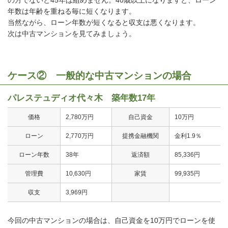
の方でないと45年は組めません。40歳以上になりますと、ローン
年数は年齢を重ねる毎に短くなります。
当然ながら、ローン年数が短くなると収支は悪くなります。
次は中古マンションを見てみましょう。
ケース② 一般的な中古マンションの場合
パレステュディオ代々木 築年数17年
価格
2,780万円
自己資金
10万円
ローン
2,770万円
提携金融機関
金利1.9％
ローン年数
38年
返済額
85,336円
管理費
10,630円
家賃
99,935円
収支
3,969円
今回の中古マンションの場合は、自己資金を10万円でローンを使