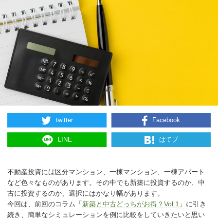
twitter
Facebook
LINE
はてブ
不動産投資には区分マンション、一棟マンション、一棟アパート
など色々なものがあります。その中でも新築に投資するのか、中
古に投資するのか、選択にはかなり幅があります。
今回は、前回のコラム「
新築と中古どっちがお得？Vol.1
」に引き
続き、簡単なシミュレーションを例に比較をしていきたいと思い