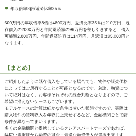
年収倍率8倍/返済比率35％
600万円の年収倍率8倍は4800万円、返済比率35％は210万円、既
存借入の2000万円と年間返済額の96万円を差し引きすると、借入
可能額2,800万円、年間返済許容は114万円、月返済は95,000円と
なります。
【まとめ】
ご紹介したように既存借入をしている場合でも、物件や販売価格
によってはご所有することが可能となるのです。勿論、融資につ
いて絶対はなく、お客様それぞれの総合判断となりますので、ご
希望に沿えないケースもございます。
モデルケースの計算は細かな条件は省いた状態ですので、実際は
購入物件の賃料収入を年収に上乗せするなど、金融機関ごとで諸
条件が異なってまいります。
多くの金融機関と提携しているクレアスパートナーズであれば、
幅広い選択肢から融資の可否・最適な融資借入が選択出来ます。