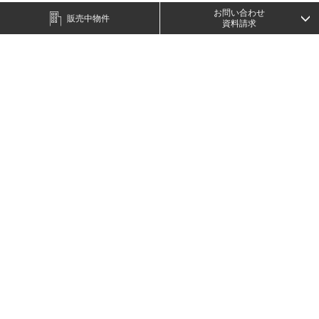
お問い合わせ
販売中物件
リクエストする
資料請求
パレステュディオ新宿御苑前
東京都新宿区四谷4-29
東京メトロ丸ノ内線「新宿御苑前」駅徒歩4分／
都営新宿線「新宿三丁目」駅徒歩11分ほか
2003年2月
成約済み
リクエストする
パレステュディオ代々木
東京都渋谷区代々木2-20-13
JR山手線ほか「新宿」駅徒歩5分／JR山手線
「代々木」駅徒歩5分／都営新宿線「新宿」駅 徒
歩2分