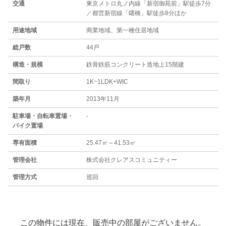
交通
東京メトロ丸ノ内線「新宿御苑前」駅徒歩7分
／都営新宿線「曙橋」駅徒歩8分ほか
用途地域
商業地域、第一種住居地域
総戸数
44戸
構造・規模
鉄骨鉄筋コンクリート造地上15階建
間取り
1K~1LDK+WIC
築年月
2013年11月
駐⾞場・⾃転⾞置場・
-
バイク置場
専有面積
25.47㎡～41.53㎡
管理会社
株式会社クレアスコミュニティー
管理方式
巡回
この物件には現在、販売中の部屋がございません。