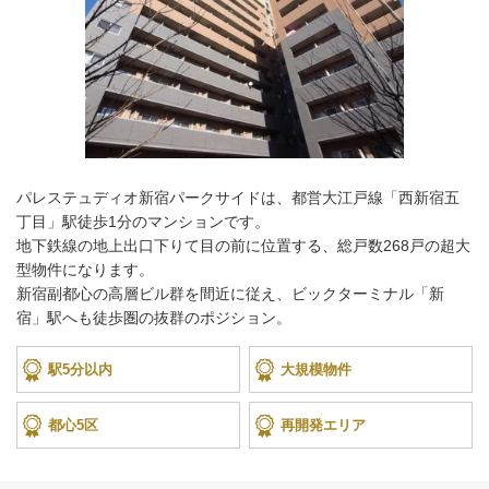
パレステュディオ新宿パークサイドは、都営大江戸線「西新宿五
丁目」駅徒歩1分のマンションです。
地下鉄線の地上出口下りて目の前に位置する、総戸数268戸の超大
型物件になります。
新宿副都心の高層ビル群を間近に従え、ビックターミナル「新
宿」駅へも徒歩圏の抜群のポジション。
駅5分以内
大規模物件
都心5区
再開発エリア