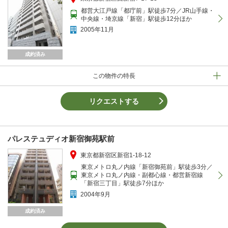
都営大江戸線「都庁前」駅徒歩7分／JR山手線・
中央線・埼京線「新宿」駅徒歩12分ほか
2005年11月
成約済み
この物件の特長
リクエストする
パレステュディオ新宿御苑駅前
東京都新宿区新宿1-18-12
東京メトロ丸ノ内線「新宿御苑前」駅徒歩3分／
東京メトロ丸ノ内線・副都心線・都営新宿線
「新宿三丁目」駅徒歩7分ほか
2004年9月
成約済み