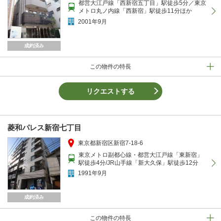
都営大江戸線「西新宿五丁目」駅徒歩5分／東京
メトロ丸ノ内線「西新宿」駅徒歩11分ほか
2001年9月
成約済み
この物件の特長
リクエストする
菱和パレス新宿七丁目
東京都新宿区新宿7-18-6
東京メトロ副都心線・都営大江戸線「東新宿」
駅徒歩4分/JR山手線「新大久保」駅徒歩12分
1991年9月
成約済み
この物件の特長