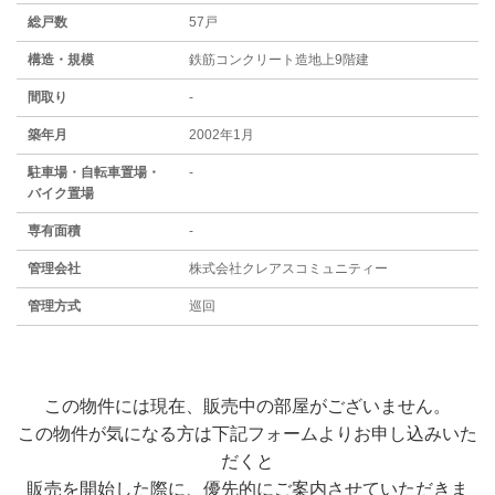
総戸数
57戸
構造・規模
鉄筋コンクリート造地上9階建
間取り
-
築年月
2002年1月
駐⾞場・⾃転⾞置場・
-
バイク置場
専有面積
-
管理会社
株式会社クレアスコミュニティー
管理方式
巡回
この物件には現在、販売中の部屋がございません。
この物件が気になる方は下記フォームよりお申し込みいた
だくと
販売を開始した際に、優先的にご案内させていただきま