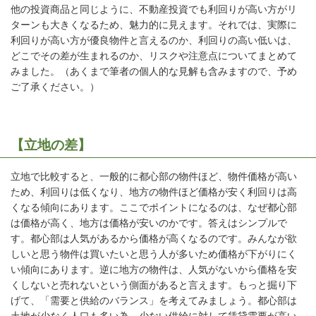
他の投資商品と同じように、不動産投資でも利回りが高い方がリ
ターンも大きくなるため、魅力的に見えます。それでは、実際に
利回りが高い方が優良物件と言えるのか、利回りの高い低いは、
どこでその差が生まれるのか、リスクや注意点についてまとめて
みました。（あくまで筆者の個人的な見解も含みますので、予め
ご了承ください。）
【立地の差】
立地で比較すると、一般的に都心部の物件ほど、物件価格が高い
ため、利回りは低くなり、地方の物件ほど価格が安く利回りは高
くなる傾向にあります。ここでポイントになるのは、なぜ都心部
は価格が高く、地方は価格が安いのかです。答えはシンプルで
す。都心部は人気があるから価格が高くなるのです。みんなが欲
しいと思う物件は買いたいと思う人が多いため価格が下がりにく
い傾向にあります。逆に地方の物件は、人気がないから価格を安
くしないと売れないという側面があると言えます。もっと掘り下
げて、「需要と供給のバランス」を考えてみましょう。都心部は
土地が少なく人口も多い為、少ない供給に対して賃貸需要が高い