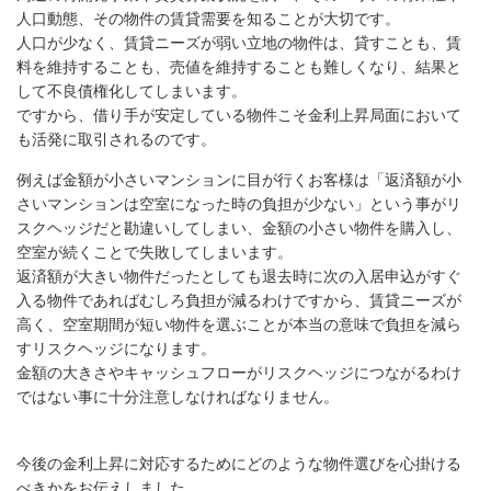
人口動態、その物件の賃貸需要を知ることが大切です。
人口が少なく、賃貸ニーズが弱い立地の物件は、貸すことも、賃
料を維持することも、売値を維持することも難しくなり、結果と
して不良債権化してしまいます。
ですから、借り手が安定している物件こそ金利上昇局面において
も活発に取引されるのです。
例えば金額が小さいマンションに目が行くお客様は「返済額が小
さいマンションは空室になった時の負担が少ない」という事がリ
スクヘッジだと勘違いしてしまい、金額の小さい物件を購入し、
空室が続くことで失敗してしまいます。
返済額が大きい物件だったとしても退去時に次の入居申込がすぐ
入る物件であればむしろ負担が減るわけですから、賃貸ニーズが
高く、空室期間が短い物件を選ぶことが本当の意味で負担を減ら
すリスクヘッジになります。
金額の大きさやキャッシュフローがリスクヘッジにつながるわけ
ではない事に十分注意しなければなりません。
今後の金利上昇に対応するためにどのような物件選びを心掛ける
べきかをお伝えしました。