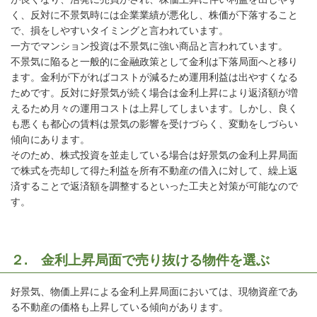
く、反対に不景気時には企業業績が悪化し、株価が下落すること
で、損をしやすいタイミングと言われています。
一方でマンション投資は不景気に強い商品と言われています。
不景気に陥ると一般的に金融政策として金利は下落局面へと移り
ます。金利が下がればコストが減るため運用利益は出やすくなる
ためです。反対に好景気が続く場合は金利上昇により返済額が増
えるため月々の運用コストは上昇してしまいます。しかし、良く
も悪くも都心の賃料は景気の影響を受けづらく、変動をしづらい
傾向にあります。
そのため、株式投資を並走している場合は好景気の金利上昇局面
で株式を売却して得た利益を所有不動産の借入に対して、繰上返
済することで返済額を調整するといった工夫と対策が可能なので
す。
２. 金利上昇局面で売り抜ける物件を選ぶ
好景気、物価上昇による金利上昇局面においては、現物資産であ
る不動産の価格も上昇している傾向があります。