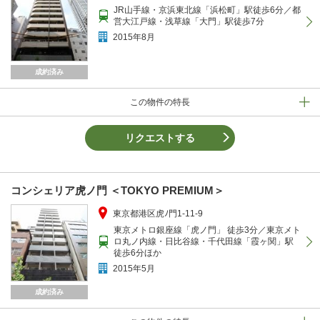
JR山手線・京浜東北線「浜松町」駅徒歩6分／都
営大江戸線・浅草線「大門」駅徒歩7分
2015年8月
成約済み
この物件の特長
リクエストする
コンシェリア虎ノ門 ＜TOKYO PREMIUM＞
東京都港区虎ﾉ門1-11-9
東京メトロ銀座線「虎ノ門」 徒歩3分／東京メト
ロ丸ノ内線・日比谷線・千代田線「霞ヶ関」駅
徒歩6分ほか
2015年5月
成約済み