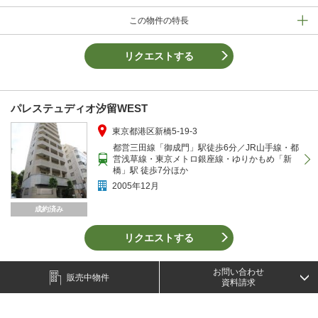
この物件の特長
リクエストする
パレステュディオ汐留WEST
東京都港区新橋5-19-3
都営三田線「御成門」駅徒歩6分／JR山手線・都
営浅草線・東京メトロ銀座線・ゆりかもめ「新
橋」駅 徒歩7分ほか
2005年12月
成約済み
リクエストする
お問い合わせ
販売中物件
資料請求
パレステュディオ虎ノ門
東京都港区虎ﾉ門3-14-9