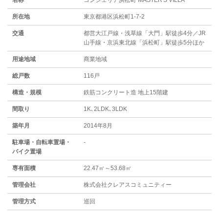
名称
コンシェリア浜松町 MASTER'S VILLA
所在地
東京都港区浜松町1-7-2
交通
都営大江戸線・浅草線「大門」駅徒歩4分／JR
山手線・京浜東北線「浜松町」駅徒歩5分ほか
用途地域
商業地域
総戸数
116戸
構造・規模
鉄筋コンクリート造 地上15階建
間取り
1K､2LDK､3LDK
築年月
2014年8月
駐⾞場・⾃転⾞置場・
-
バイク置場
専有面積
22.47㎡～53.68㎡
管理会社
株式会社クレアスコミュニティー
管理方式
巡回