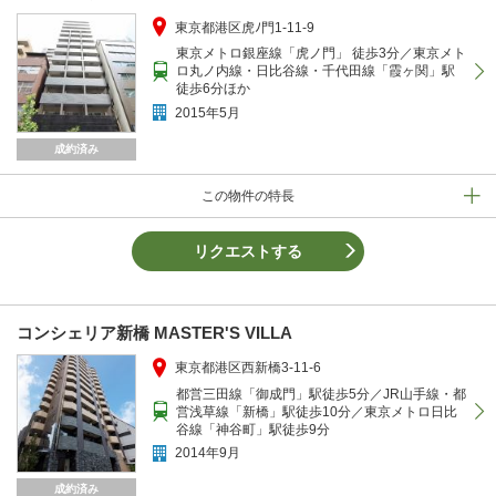
東京都港区虎ﾉ門1-11-9
東京メトロ銀座線「虎ノ門」 徒歩3分／東京メト
ロ丸ノ内線・日比谷線・千代田線「霞ヶ関」駅
徒歩6分ほか
2015年5月
成約済み
この物件の特長
リクエストする
コンシェリア新橋 MASTER'S VILLA
東京都港区西新橋3-11-6
都営三田線「御成門」駅徒歩5分／JR山手線・都
営浅草線「新橋」駅徒歩10分／東京メトロ日比
谷線「神谷町」駅徒歩9分
2014年9月
成約済み