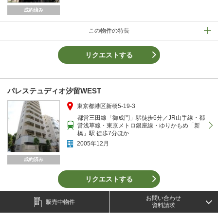
成約済み
この物件の特長
リクエストする
パレステュディオ汐留WEST
東京都港区新橋5-19-3
都営三田線「御成門」駅徒歩6分／JR山手線・都
営浅草線・東京メトロ銀座線・ゆりかもめ「新
橋」駅 徒歩7分ほか
2005年12月
成約済み
リクエストする
お問い合わせ
販売中物件
資料請求
パレステュディオ虎ノ門