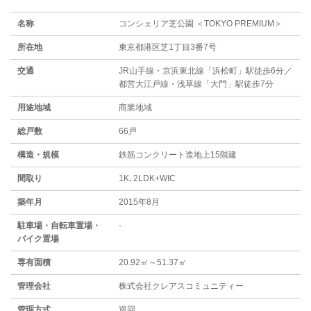
名称
コンシェリア芝公園 ＜TOKYO PREMIUM＞
所在地
東京都港区芝1丁目3番7号
交通
JR山手線・京浜東北線「浜松町」駅徒歩6分／
都営大江戸線・浅草線「大門」駅徒歩7分
用途地域
商業地域
総戸数
66戸
構造・規模
鉄筋コンクリート造地上15階建
間取り
1K､2LDK+WIC
築年月
2015年8月
駐⾞場・⾃転⾞置場・
-
バイク置場
専有面積
20.92㎡～51.37㎡
管理会社
株式会社クレアスコミュニティー
管理方式
巡回