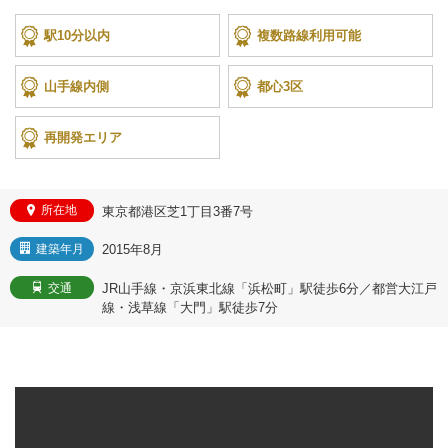
駅10分以内
複数路線利用可能
山手線内側
都心3区
再開発エリア
所在地
東京都港区芝1丁目3番7号
2015年8月
建築年月
JR山手線・京浜東北線「浜松町」駅徒歩6分／都営大江戸
交通
線・浅草線「大門」駅徒歩7分