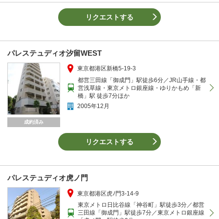
リクエストする
パレステュディオ汐留WEST
東京都港区新橋5-19-3
都営三田線「御成門」駅徒歩6分／JR山手線・都
営浅草線・東京メトロ銀座線・ゆりかもめ「新
橋」駅 徒歩7分ほか
2005年12月
成約済み
リクエストする
パレステュディオ虎ノ門
東京都港区虎ﾉ門3-14-9
東京メトロ日比谷線「神谷町」駅徒歩3分／都営
三田線「御成門」駅徒歩7分／東京メトロ銀座線