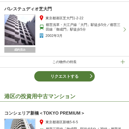
パレステュディオ芝大門
東京都港区芝大門1-2-22
都営浅草・大江戸線「大門」駅徒歩5分／都営三
田線「御成門」駅徒歩5分
2002年3月
成約済み
この物件の特長
リクエストする
港区の投資用中古マンション
コンシェリア新橋＜TOKYO PREMIUM＞
東京都港区新橋5-6-5
都営三田線「御成門」駅徒歩5分／JR線・都営浅