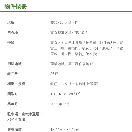
物件概要
名称
菱和パレス虎ノ門
所在地
東京都港区虎ﾉ門3-10-2
交通
東京メトロ日比谷線「神谷町」駅徒歩3分／都
営三田線「御成門」駅徒歩7分／東京メトロ銀
座線「虎ノ門」駅徒歩9分ほか
用途地域
商業地域、第二種住居地域
総戸数
35戸
構造・規模
鉄筋コンクリート造地上9階建
間取り
1R､1K､ﾒｿﾞﾈｯﾄﾀｲﾌﾟ
築年月
2000年12月
駐⾞場・⾃転⾞置場・
-
バイク置場
専有面積
18.44㎡～31.40㎡