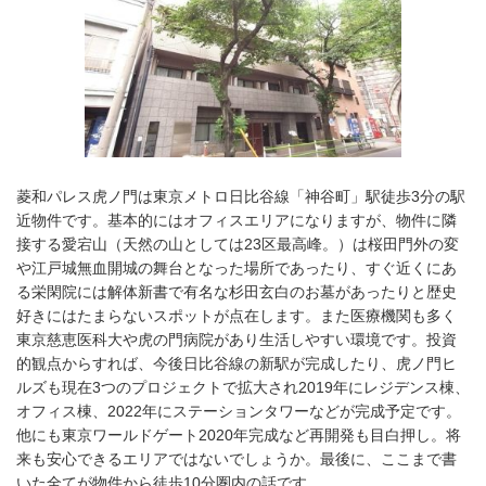
菱和パレス虎ノ門は東京メトロ日比谷線「神谷町」駅徒歩3分の駅
近物件です。基本的にはオフィスエリアになりますが、物件に隣
接する愛宕山（天然の山としては23区最高峰。）は桜田門外の変
や江戸城無血開城の舞台となった場所であったり、すぐ近くにあ
る栄閑院には解体新書で有名な杉田玄白のお墓があったりと歴史
好きにはたまらないスポットが点在します。また医療機関も多く
東京慈恵医科大や虎の門病院があり生活しやすい環境です。投資
的観点からすれば、今後日比谷線の新駅が完成したり、虎ノ門ヒ
ルズも現在3つのプロジェクトで拡大され2019年にレジデンス棟、
オフィス棟、2022年にステーションタワーなどが完成予定です。
他にも東京ワールドゲート2020年完成など再開発も目白押し。将
来も安心できるエリアではないでしょうか。最後に、ここまで書
いた全てが物件から徒歩10分圏内の話です。