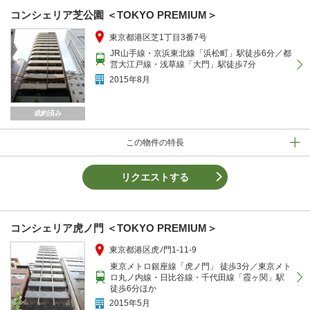
コンシェリア芝公園 ＜TOKYO PREMIUM＞
東京都港区芝1丁目3番7号
JR山手線・京浜東北線「浜松町」駅徒歩6分／都
営大江戸線・浅草線「大門」駅徒歩7分
2015年8月
成約済み
この物件の特長
リクエストする
コンシェリア虎ノ門 ＜TOKYO PREMIUM＞
東京都港区虎ﾉ門1-11-9
東京メトロ銀座線「虎ノ門」 徒歩3分／東京メト
ロ丸ノ内線・日比谷線・千代田線「霞ヶ関」駅
徒歩6分ほか
2015年5月