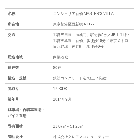
名称
コンシェリア新橋 MASTER'S VILLA
所在地
東京都港区西新橋3-11-6
交通
都営三田線「御成門」駅徒歩5分／JR山手線・
都営浅草線「新橋」駅徒歩10分／東京メトロ
日比谷線「神谷町」駅徒歩9分
用途地域
商業地域
総戸数
80戸
構造・規模
鉄筋コンクリート造 地上15階建
間取り
1K~3DK
築年月
2014年9月
駐⾞場・⾃転⾞置場・
-
バイク置場
専有面積
21.07㎡～51.25㎡
管理会社
株式会社クレアスコミュニティー