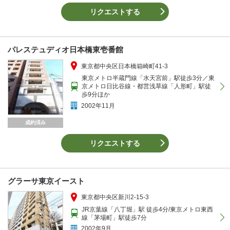
リクエストする
パレステュディオ日本橋東壱番館
東京都中央区日本橋箱崎町41-3
東京メトロ半蔵門線「水天宮前」駅徒歩3分／東
京メトロ日比谷線・都営浅草線「人形町」駅徒
歩9分ほか
2002年11月
成約済み
リクエストする
グラーサ東京イースト
東京都中央区新川2-15-3
JR京葉線「八丁堀」駅 徒歩4分/東京メトロ東西
線「茅場町」駅徒歩7分
2002年9月