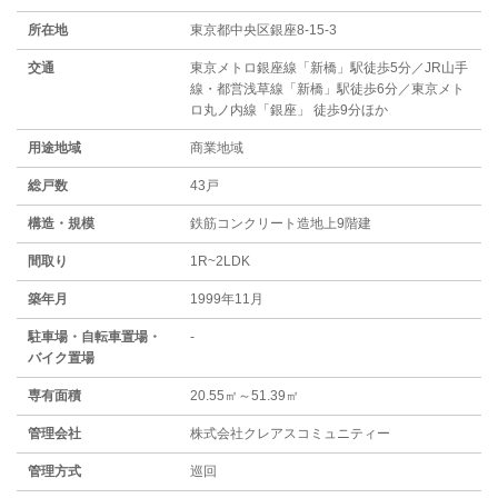
所在地
東京都中央区銀座8-15-3
交通
東京メトロ銀座線「新橋」駅徒歩5分／JR山手
線・都営浅草線「新橋」駅徒歩6分／東京メト
ロ丸ノ内線「銀座」 徒歩9分ほか
用途地域
商業地域
総戸数
43戸
構造・規模
鉄筋コンクリート造地上9階建
間取り
1R~2LDK
築年月
1999年11月
駐⾞場・⾃転⾞置場・
-
バイク置場
専有面積
20.55㎡～51.39㎡
管理会社
株式会社クレアスコミュニティー
管理方式
巡回