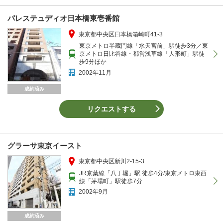
パレステュディオ日本橋東壱番館
東京都中央区日本橋箱崎町41-3
東京メトロ半蔵門線「水天宮前」駅徒歩3分／東
京メトロ日比谷線・都営浅草線「人形町」駅徒
歩9分ほか
2002年11月
成約済み
リクエストする
グラーサ東京イースト
東京都中央区新川2-15-3
JR京葉線「八丁堀」駅 徒歩4分/東京メトロ東西
線「茅場町」駅徒歩7分
2002年9月
成約済み