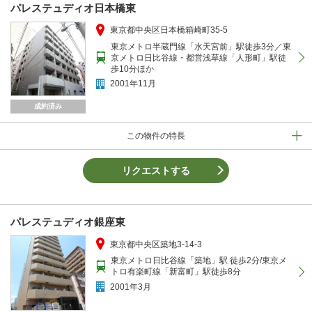
パレステュディオ日本橋東
東京都中央区日本橋箱崎町35-5
東京メトロ半蔵門線「水天宮前」駅徒歩3分／東
京メトロ日比谷線・都営浅草線「人形町」駅徒
歩10分ほか
2001年11月
成約済み
この物件の特長
リクエストする
パレステュディオ銀座東
東京都中央区築地3-14-3
東京メトロ日比谷線「築地」駅 徒歩2分/東京メ
トロ有楽町線「新富町」駅徒歩8分
2001年3月