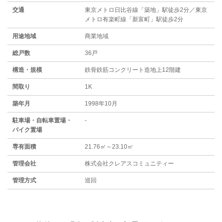
交通
東京メトロ日比谷線「築地」駅徒歩2分／東京
メトロ有楽町線「新富町」駅徒歩2分
用途地域
商業地域
総戸数
36戸
構造・規模
鉄骨鉄筋コンクリート造地上12階建
間取り
1K
築年月
1998年10月
駐⾞場・⾃転⾞置場・
-
バイク置場
専有面積
21.76㎡～23.10㎡
管理会社
株式会社クレアスコミュニティー
管理方式
巡回