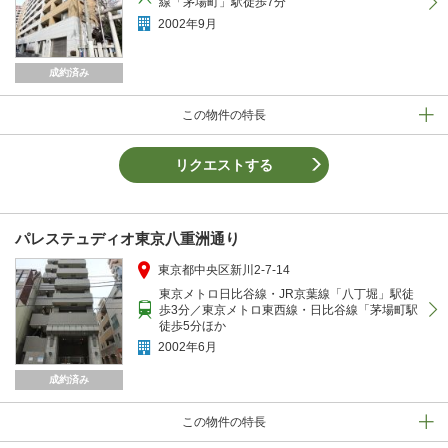
線「茅場町」駅徒歩7分
2002年9月
成約済み
この物件の特長
リクエストする
パレステュディオ東京八重洲通り
東京都中央区新川2-7-14
東京メトロ日比谷線・JR京葉線「八丁堀」駅徒
歩3分／東京メトロ東西線・日比谷線「茅場町駅
徒歩5分ほか
2002年6月
成約済み
この物件の特長