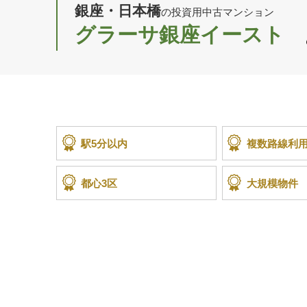
銀座・日本橋
の投資用中古マンション
グラーサ銀座イースト
駅5分以内
複数路線利
都心3区
大規模物件