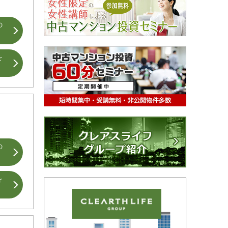
の
を
の
を