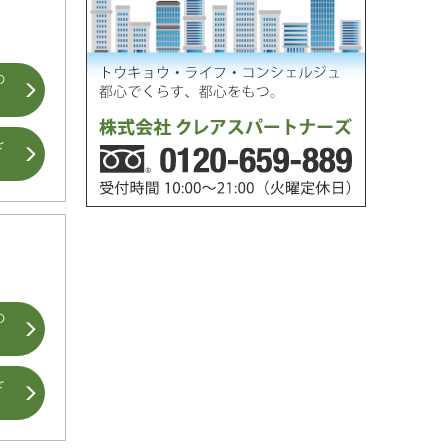
の
を
の
を