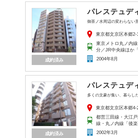
パレステュデ
御茶ノ水周辺の変わらない
東京都文京区本郷2-14
東京メトロ丸ノ内線
分／JR中央線ほか
2004年8月
成約済み
パレステュデ
多くの文豪が集い、暮らし
東京都文京区本郷4-2
都営三田線・大江戸
線・丸ノ内線「後楽
2002年3月
成約済み