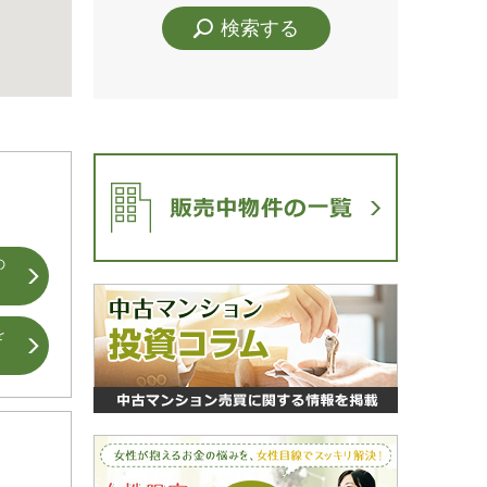
検索する
の
を