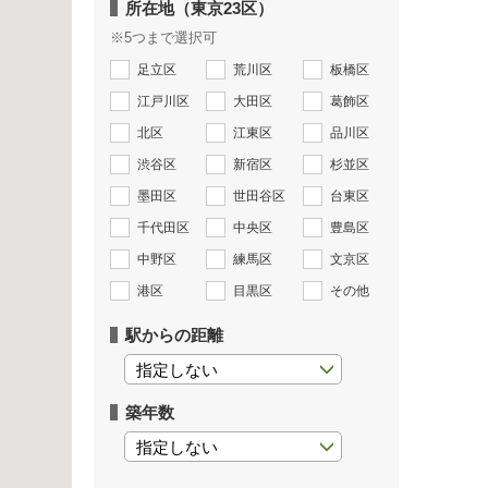
所在地（東京23区）
※5つまで選択可
足立区
荒川区
板橋区
江戸川区
大田区
葛飾区
北区
江東区
品川区
渋谷区
新宿区
杉並区
墨田区
世田谷区
台東区
千代田区
中央区
豊島区
中野区
練馬区
文京区
港区
目黒区
その他
駅からの距離
築年数