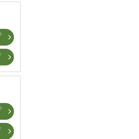
の
を
の
を