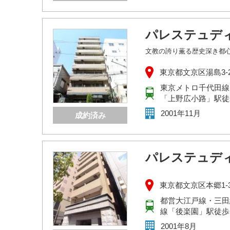
パレステュデ
文教の誇り薫る歴史深き都
東京都文京区湯島3-2
東京メトロ千代田線
「上野広小路」駅徒
2001年11月
成約済み
パレステュデ
東京都文京区本郷1-33
都営大江戸線・三田
線「後楽園」駅徒歩
2001年8月