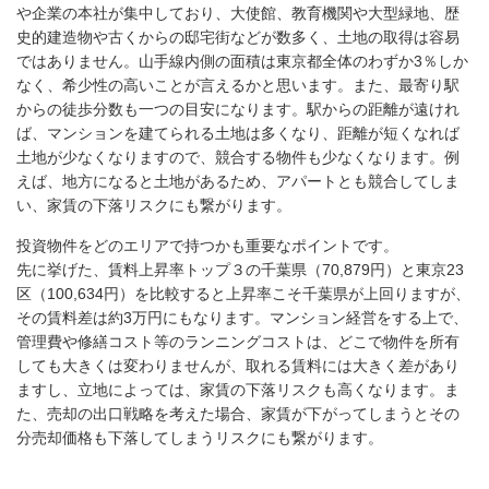
や企業の本社が集中しており、大使館、教育機関や大型緑地、歴
史的建造物や古くからの邸宅街などが数多く、土地の取得は容易
ではありません。山手線内側の面積は東京都全体のわずか3％しか
なく、希少性の高いことが言えるかと思います。また、最寄り駅
からの徒歩分数も一つの目安になります。駅からの距離が遠けれ
ば、マンションを建てられる土地は多くなり、距離が短くなれば
土地が少なくなりますので、競合する物件も少なくなります。例
えば、地方になると土地があるため、アパートとも競合してしま
い、家賃の下落リスクにも繋がります。
投資物件をどのエリアで持つかも重要なポイントです。
先に挙げた、賃料上昇率トップ３の千葉県（70,879円）と東京23
区（100,634円）を比較すると上昇率こそ千葉県が上回りますが、
その賃料差は約3万円にもなります。マンション経営をする上で、
管理費や修繕コスト等のランニングコストは、どこで物件を所有
しても大きくは変わりませんが、取れる賃料には大きく差があり
ますし、立地によっては、家賃の下落リスクも高くなります。ま
た、売却の出口戦略を考えた場合、家賃が下がってしまうとその
分売却価格も下落してしまうリスクにも繋がります。