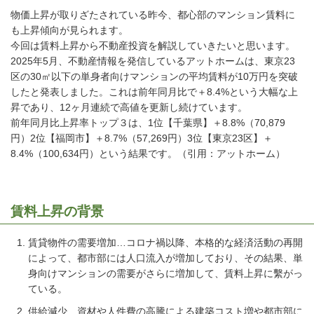
物価上昇が取りざたされている昨今、都心部のマンション賃料に
も上昇傾向が見られます。
今回は賃料上昇から不動産投資を解説していきたいと思います。
2025年5月、不動産情報を発信しているアットホームは、東京23
区の30㎡以下の単身者向けマンションの平均賃料が10万円を突破
したと発表しました。これは前年同月比で＋8.4%という大幅な上
昇であり、12ヶ月連続で高値を更新し続けています。
前年同月比上昇率トップ３は、1位【千葉県】＋8.8%（70,879
円）2位【福岡市】＋8.7%（57,269円）3位【東京23区】＋
8.4%（100,634円）という結果です。（引用：アットホーム）
賃料上昇の背景
賃貸物件の需要増加…コロナ禍以降、本格的な経済活動の再開
によって、都市部には人口流入が増加しており、その結果、単
身向けマンションの需要がさらに増加して、賃料上昇に繫がっ
ている。
供給減少…資材や人件費の高騰による建築コスト増や都市部に